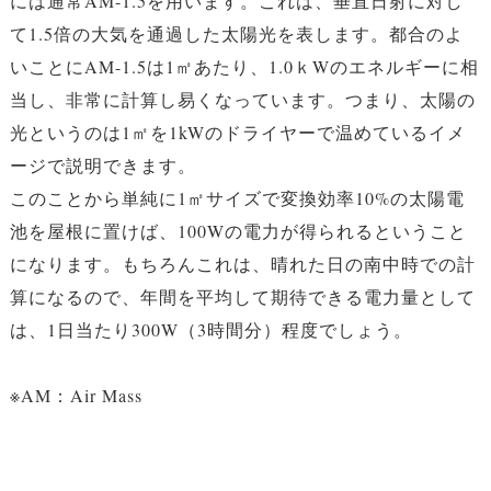
には通常AM-1.5を用います。これは、垂直日射に対し
て1.5倍の大気を通過した太陽光を表します。都合のよ
いことにAM-1.5は1㎡あたり、1.0ｋWのエネルギーに相
当し、非常に計算し易くなっています。つまり、太陽の
光というのは1㎡を1kWのドライヤーで温めているイメ
ージで説明できます。
このことから単純に1㎡サイズで変換効率10%の太陽電
池を屋根に置けば、100Wの電力が得られるということ
になります。もちろんこれは、晴れた日の南中時での計
算になるので、年間を平均して期待できる電力量として
は、1日当たり300W（3時間分）程度でしょう。
※AM：Air Mass