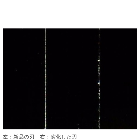
左：新品の刃 右：劣化した刃