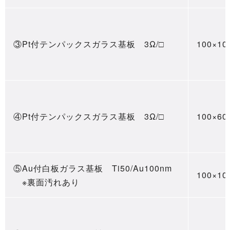
③Pt付テンパックスガラス基板 3Ω/□
100×10
④Pt付テンパックスガラス基板 3Ω/□
100×60
⑤Au付白板ガラス基板 Ti50/Au100nm
100×10
※裏面汚れあり