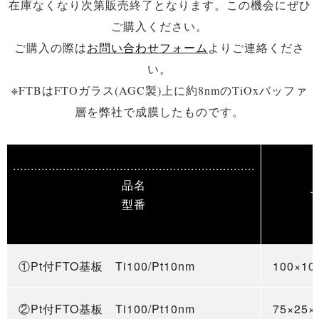
在庫なくなり次第販売終了となります。この機会にぜひ
ご購入ください。
ご購入の際は
お問い合わせフォーム
よりご連絡くださ
い。
※FTBはFTOガラス(AGC製)上に約8nmのTiOxバッファ
層を弊社で成膜したものです。
....................................................................
品名
型番
①Pt付FTO基板 Ti100/Pt10nm
100×10
②Pt付FTO基板 Ti100/Pt10nm
75×25×